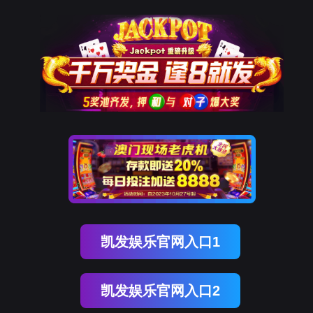
凯发娱乐官网入口1
凯发娱乐官网入口2