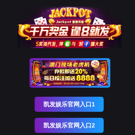
凯发娱乐官网入口1
凯发娱乐官网入口2