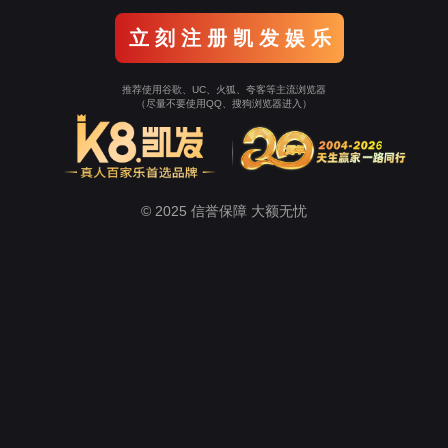
立 刻 注 册 凯 发 娱 乐
推荐使用谷歌、UC、火狐、夸客等主流浏览器
（尽量不要使用QQ、搜狗浏览器进入）
© 2025 信誉保障 大额无忧